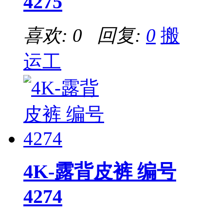
4275
喜欢: 0 回复:
0
搬
运工
4K-露背皮裤 编号
4274