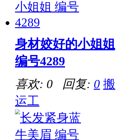
身材姣好的小姐姐
编号4289
喜欢: 0 回复:
0
搬
运工