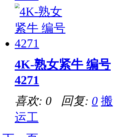
4K-熟女紧牛 编号
4271
喜欢: 0 回复:
0
搬
运工