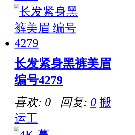
长发紧身黑裤美眉
编号4279
喜欢: 0 回复:
0
搬
运工