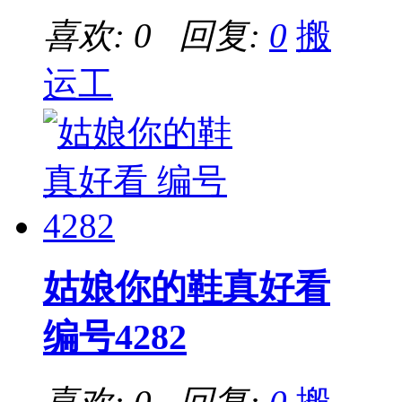
喜欢: 0 回复:
0
搬
运工
姑娘你的鞋真好看
编号4282