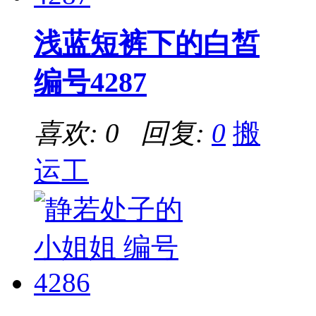
浅蓝短裤下的白皙
编号4287
喜欢: 0 回复:
0
搬
运工