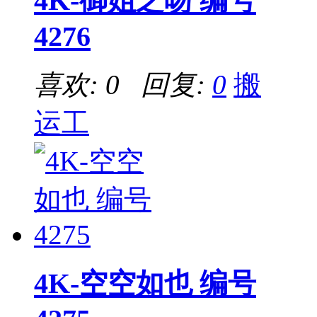
4K-御姐之吻 编号
4276
喜欢: 0 回复:
0
搬
运工
4K-空空如也 编号