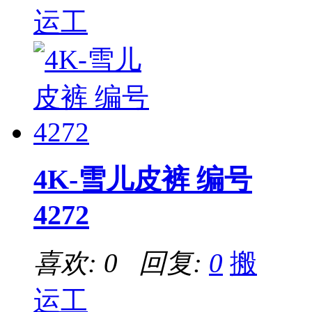
运工
4K-雪儿皮裤 编号
4272
喜欢: 0 回复:
0
搬
运工