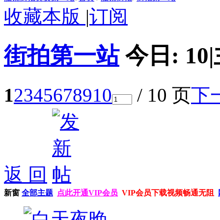
收藏本版
|
订阅
街拍第一站
今日:
10
|
1
2
3
4
5
6
7
8
9
10
/ 10 页
下
返 回
新窗
全部主题
点此开通VIP会员
VIP会员下载视频畅通无阻