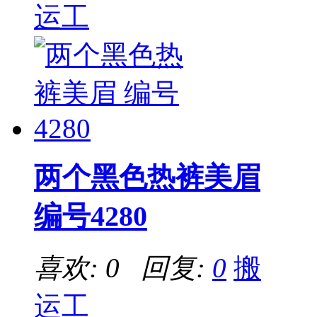
运工
两个黑色热裤美眉
编号4280
喜欢: 0 回复:
0
搬
运工