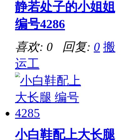
静若处子的小姐姐
编号4286
喜欢: 0 回复:
0
搬
运工
小白鞋配上大长腿