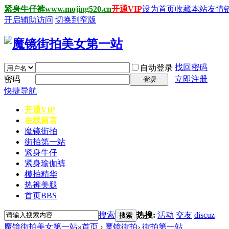
紧身牛仔裤www.mojing520.cn
开通VIP
设为首页
收藏本站
友情
开启辅助访问
切换到窄版
找回密码
自动登录
密码
立即注册
登录
快捷导航
开通VIP
在线留言
魔镜街拍
街拍第一站
紧身牛仔
紧身瑜伽裤
模拍精华
热裤美腿
首页
BBS
搜索
热搜:
活动
交友
discuz
搜索
魔镜街拍美女第一站
»
首页
›
魔镜街拍
›
街拍第一站