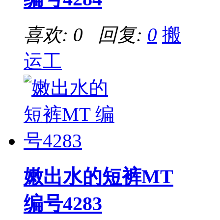
喜欢: 0 回复:
0
搬
运工
嫩出水的短裤MT
编号4283