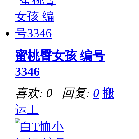
蜜桃臀女孩 编号
3346
喜欢: 0 回复:
0
搬
运工