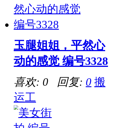
玉腿姐姐，平然心
动的感觉 编号3328
喜欢: 0 回复:
0
搬
运工