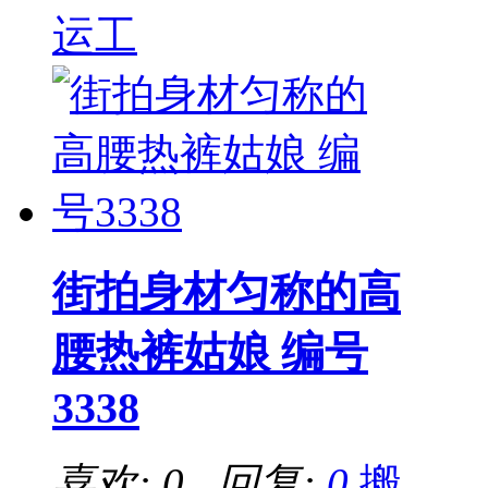
运工
街拍身材匀称的高
腰热裤姑娘 编号
3338
喜欢: 0 回复:
0
搬